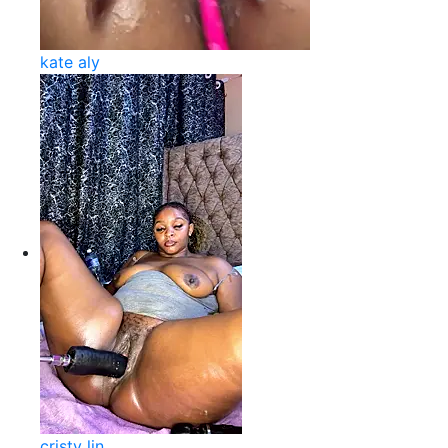
kate aly
cristy lin