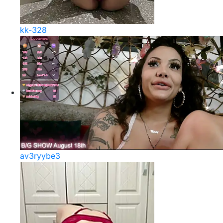
kk-328
av3ryybe3